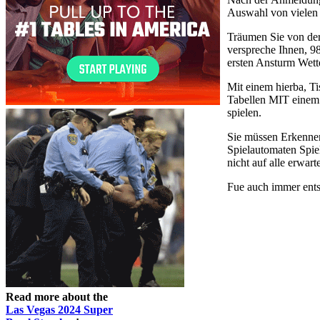
Auswahl von vielen 
Träumen Sie von der
verspreche Ihnen, 98
ersten Ansturm Wette
Mit einem hierba, Ti
Tabellen MIT einem g
spielen.
Sie müssen Erkennen,
Spielautomaten Spiel
nicht auf alle erwar
Fue auch immer entsc
Read more about the
Las Vegas 2024 Super