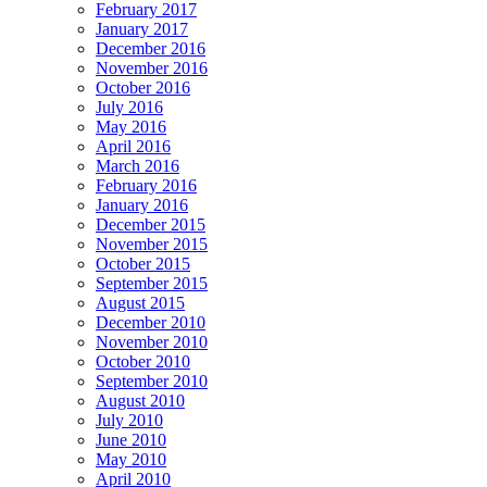
February 2017
January 2017
December 2016
November 2016
October 2016
July 2016
May 2016
April 2016
March 2016
February 2016
January 2016
December 2015
November 2015
October 2015
September 2015
August 2015
December 2010
November 2010
October 2010
September 2010
August 2010
July 2010
June 2010
May 2010
April 2010