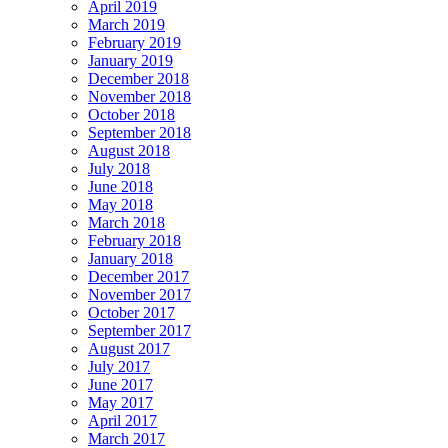
April 2019
March 2019
February 2019
January 2019
December 2018
November 2018
October 2018
September 2018
August 2018
July 2018
June 2018
May 2018
March 2018
February 2018
January 2018
December 2017
November 2017
October 2017
September 2017
August 2017
July 2017
June 2017
May 2017
April 2017
March 2017